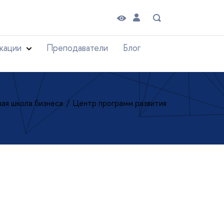
кации
Преподаватели
Блог
ая школа бизнеса
Центр программ развития