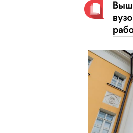
Выш
вузо
раб