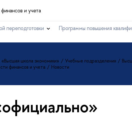
финансов и учета
ой переподготовки
Программы повышения квалифи
т «Высшая школа экономики»
Учебные подразделения
Высш
сти финансов и учета
Новости
«официально»