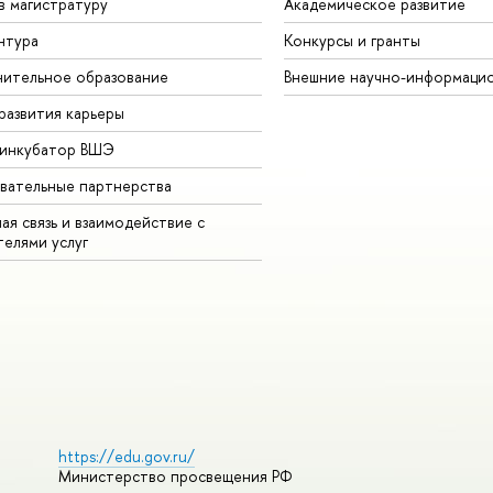
в магистратуру
Академическое развитие
нтура
Конкурсы и гранты
ительное образование
Внешние научно-информаци
развития карьеры
-инкубатор ВШЭ
вательные партнерства
ая связь и взаимодействие с
телями услуг
https://edu.gov.ru/
Министерство просвещения РФ